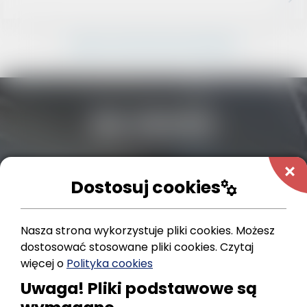
ZOBACZ WSZYSTKIE AKTUALNOŚCI
Na skróty
add
Dostosuj cookies
manufacturing
Nasza strona wykorzystuje pliki cookies. Możesz
dostosować stosowane pliki cookies.
Czytaj
więcej o
Polityka cookies
Uwaga! Pliki podstawowe są